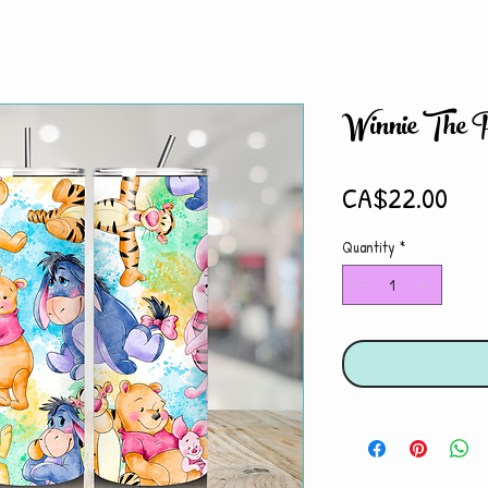
Winnie The 
Pri
CA$22.00
Quantity
*