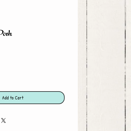
Pooh
ce
Add to Cart