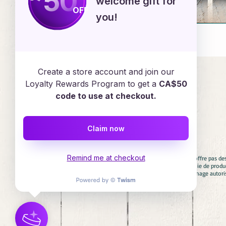
50
welcome gift for
OFF
you!
Emploi
Create a store account and join our
Loyalty Rewards Program to get a
CA$50
code to use at checkout.
Services en ligne
Claim now
Remind me at checkout
Avertissement : Diadèmes & Confettis n'offre pas de
aucun cas associés avec aucune compagnie de product
involontaire. Si vous cherchez un personnage autori