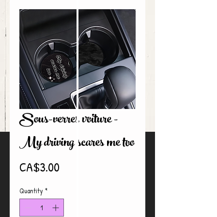
Sous-verres voiture -
My driving scares me too
Price
CA$3.00
Quantity
*