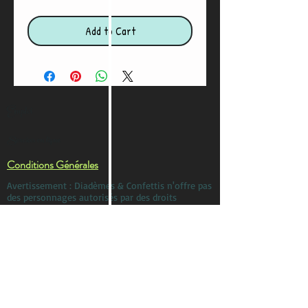
Add to Cart
Emploi
Services en ligne
Conditions Générales
Avertissement : Diadèmes & Confettis n'offre pas
des personnages autorisés par des droits
d'auteur Nos personnages proviennent
d'histoires qui sont du domaine public. Nous ne
sommes en aucun cas associés avec aucune
compagnie de production, parc d'amusement,
studio, maison d'étition, etc. Toute ressemblance
à un personnage autorisé par des droits d'auteur
est purement involontaire. Si vous cherchez un
personnage autorisé, veuillez contacter cette
compagnie directement.