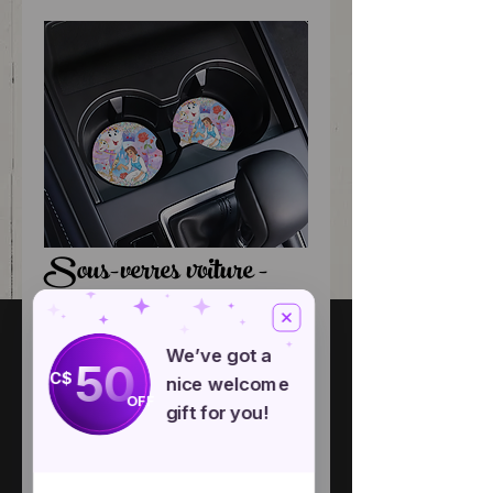
Sous-verres voiture -
Belle
We’ve got a
50
Price
CA$3.00
C$
nice welcome
OFF
gift for you!
Quantity
*