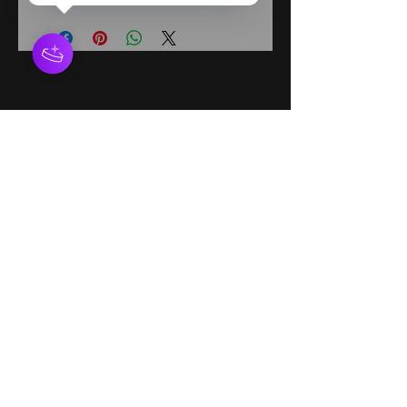
Emploi
Services en ligne
Conditions Générales
Avertissement : Diadèmes & Confettis n'offre pas
des personnages autorisés par des droits
d'auteur Nos personnages proviennent
d'histoires qui sont du domaine public. Nous ne
sommes en aucun cas associés avec aucune
compagnie de production, parc d'amusement,
studio, maison d'étition, etc. Toute ressemblance
à un personnage autorisé par des droits d'auteur
est purement involontaire. Si vous cherchez un
personnage autorisé, veuillez contacter cette
compagnie directement.