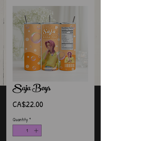
Saja Boys
Price
CA$22.00
Quantity
*