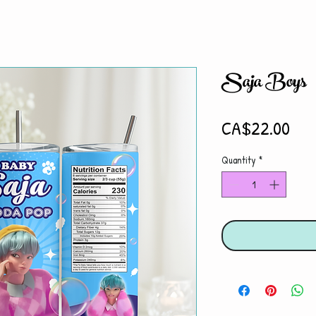
Saja Boys
Pri
CA$22.00
Quantity
*