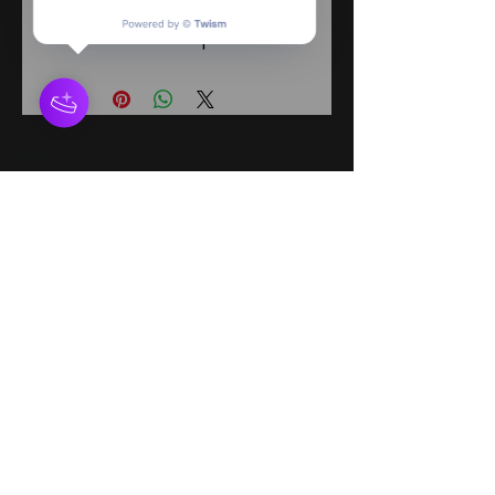
pour l'école, les sorties en famille
ou les activités sportives.
Emploi
Services en ligne
Conditions Générales
Avertissement : Diadèmes & Confettis n'offre pas
des personnages autorisés par des droits
d'auteur Nos personnages proviennent
d'histoires qui sont du domaine public. Nous ne
sommes en aucun cas associés avec aucune
compagnie de production, parc d'amusement,
studio, maison d'étition, etc. Toute ressemblance
à un personnage autorisé par des droits d'auteur
est purement involontaire. Si vous cherchez un
personnage autorisé, veuillez contacter cette
compagnie directement.