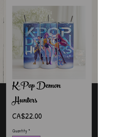
K-Pop Demon
Hunters
Price
CA$22.00
Quantity
*