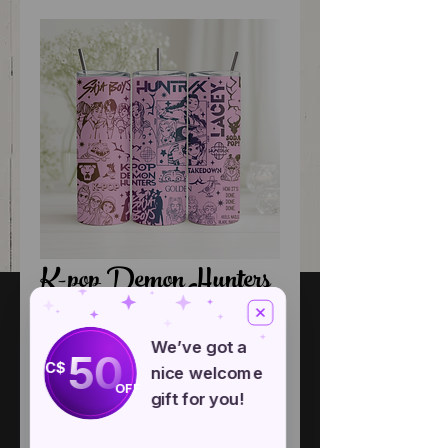
K-pop Demon Hunters
- Saja Boys
We’ve got a
50
C$
Price
CA$22.00
nice welcome
OFF
gift for you!
Quantity
*