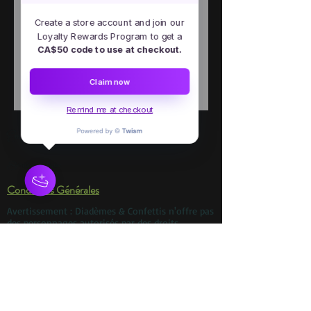
Create a store account and join our
Loyalty Rewards Program to get a
CA$50 code to use at checkout.
Add to Cart
Claim now
Remind me at checkout
Emploi
Services en ligne
Conditions Générales
Avertissement : Diadèmes & Confettis n'offre pas
des personnages autorisés par des droits
d'auteur Nos personnages proviennent
d'histoires qui sont du domaine public. Nous ne
sommes en aucun cas associés avec aucune
compagnie de production, parc d'amusement,
studio, maison d'étition, etc. Toute ressemblance
à un personnage autorisé par des droits d'auteur
est purement involontaire. Si vous cherchez un