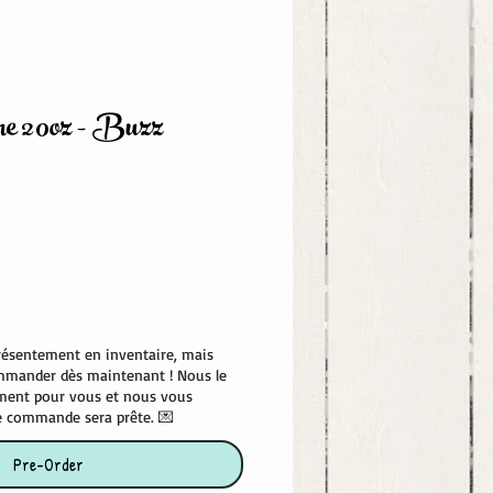
rme 20oz - Buzz
ce
présentement en inventaire, mais
mmander dès maintenant ! Nous le
ement pour vous et nous vous
e commande sera prête. 💌
Pre-Order