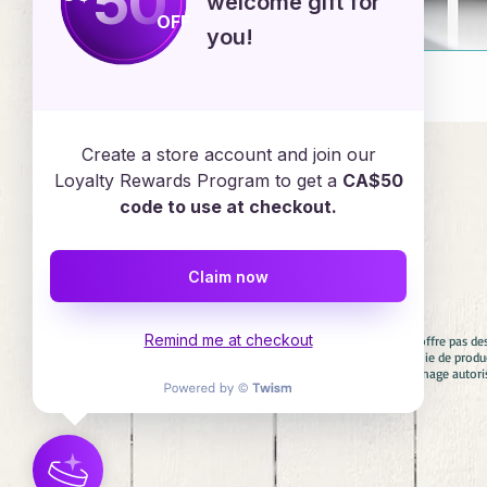
50
welcome gift for
OFF
you!
Emploi
Create a store account and join our
Loyalty Rewards Program to get a
CA$50
code to use at checkout.
Services en ligne
Claim now
Remind me at checkout
Avertissement : Diadèmes & Confettis n'offre pas de
aucun cas associés avec aucune compagnie de product
involontaire. Si vous cherchez un personnage autori