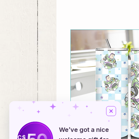
We’ve got a nice
C$