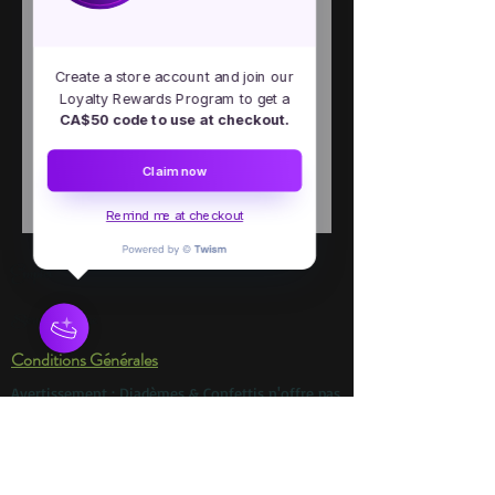
Quantity
*
Create a store account and join our
Loyalty Rewards Program to get a
CA$50 code to use at checkout.
Add to Cart
Claim now
Remind me at checkout
Emploi
Services en ligne
Conditions Générales
Avertissement : Diadèmes & Confettis n'offre pas
des personnages autorisés par des droits
d'auteur Nos personnages proviennent
d'histoires qui sont du domaine public. Nous ne
sommes en aucun cas associés avec aucune
compagnie de production, parc d'amusement,