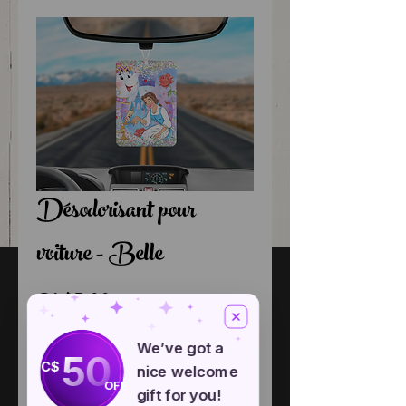
Désodorisant pour
voiture - Belle
Price
CA$5.00
Odeur
*
We’ve got a
50
C$
nice welcome
OFF
gift for you!