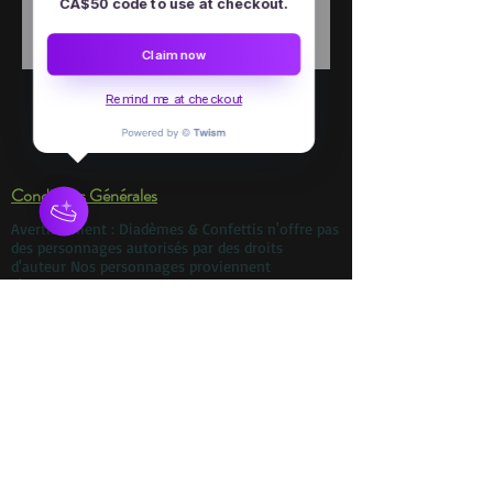
CA$50 code to use at checkout.
Claim now
Remind me at checkout
Emploi
Services en ligne
Conditions Générales
Avertissement : Diadèmes & Confettis n'offre pas
des personnages autorisés par des droits
d'auteur Nos personnages proviennent
d'histoires qui sont du domaine public. Nous ne
sommes en aucun cas associés avec aucune
compagnie de production, parc d'amusement,
studio, maison d'étition, etc. Toute ressemblance
à un personnage autorisé par des droits d'auteur
est purement involontaire. Si vous cherchez un
personnage autorisé, veuillez contacter cette
compagnie directement.