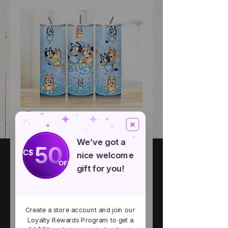
Bluey
Price
CA$22.00
We’ve got a
50
C$
nice welcome
OFF
gift for you!
Quantity
*
Create a store account and join our
Add to Cart
Loyalty Rewards Program to get a