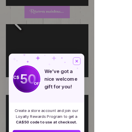
Réservez maintenant !
We’ve got a
50
C$
nice welcome
Réservez maintenant !
OFF
gift for you!
Create a store account and join our
Loyalty Rewards Program to get a
CA$50 code to use at checkout.