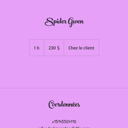
Spider Gwen
230 dollars
canadiens
1 h
1
230 $
Chez le client
Réserver
Coordonnées
+15145504110