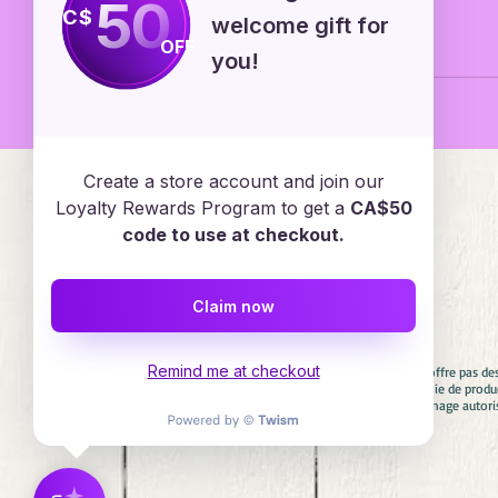
50
C$
welcome gift for
OFF
you!
Emploi
Create a store account and join our
Loyalty Rewards Program to get a
CA$50
code to use at checkout.
Services en ligne
Claim now
Remind me at checkout
Avertissement : Diadèmes & Confettis n'offre pas de
aucun cas associés avec aucune compagnie de product
involontaire. Si vous cherchez un personnage autori