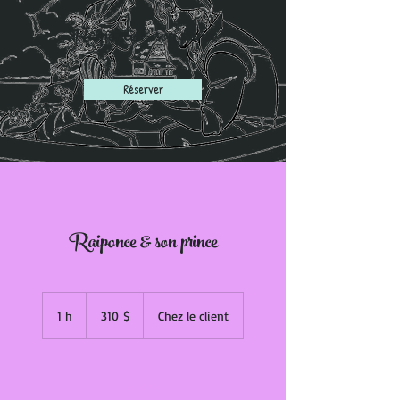
Raiponce & son prince
Réserver
Raiponce & son prince
310 dollars
canadiens
1 h
1
310 $
Chez le client
Réserver