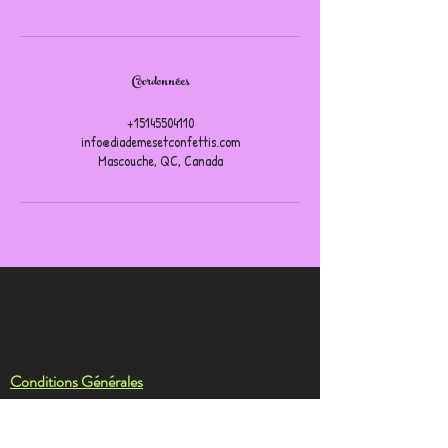
Coordonnées
+15145504110
info@diademesetconfettis.com
Mascouche, QC, Canada
Emploi
Services en ligne
Conditions Générales
Avertissement : Diadèmes & Confettis n'offre pas
des personnages autorisés par des droits
d'auteur Nos personnages proviennent