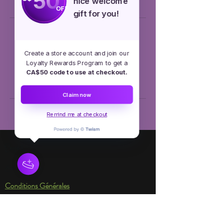
50
nice welcome
n
OFF
gift for you!
Coordonnées
Create a store account and join our
+15145504110
Loyalty Rewards Program to get a
info@diademesetconfettis.com
CA$50 code to use at checkout.
Mascouche, QC, Canada
Claim now
Remind me at checkout
Emploi
Services en ligne
Conditions Générales
Avertissement : Diadèmes & Confettis n'offre pas
des personnages autorisés par des droits
d'auteur Nos personnages proviennent