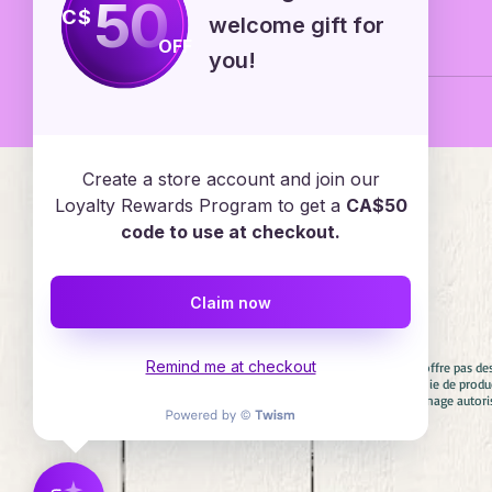
50
C$
welcome gift for
OFF
you!
Emploi
Create a store account and join our
Loyalty Rewards Program to get a
CA$50
code to use at checkout.
Services en ligne
Claim now
Remind me at checkout
Avertissement : Diadèmes & Confettis n'offre pas de
aucun cas associés avec aucune compagnie de product
involontaire. Si vous cherchez un personnage autori