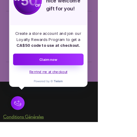
50
nice welcome
n
OFF
gift for you!
Coordonnées
Create a store account and join our
+15145504110
Loyalty Rewards Program to get a
info@diademesetconfettis.com
CA$50 code to use at checkout.
Mascouche, QC, Canada
Claim now
Remind me at checkout
Emploi
Services en ligne
Conditions Générales
Avertissement : Diadèmes & Confettis n'offre pas
des personnages autorisés par des droits
d'auteur Nos personnages proviennent