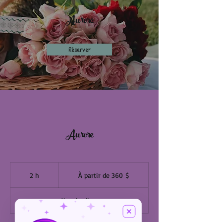
Aurore
Réserver
Aurore
À
partir
2 h
2
À partir de 360 $
de
360 dollars
h
canadiens
Chez le client