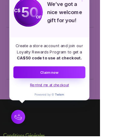
We’ve got a
50
C$
Réserver
nice welcome
OFF
gift for you!
Coordonnées
Create a store account and join our
Loyalty Rewards Program to get a
+15145504110
CA$50 code to use at checkout.
info@diademesetconfettis.com
Mascouche, QC, Canada
Claim now
Remind me at checkout
Emploi
Services en ligne
Conditions Générales