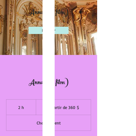
Anna (1er film)
Réserver
Anna (1er film)
À
partir
2 h
2
À partir de 360 $
de
360 dollars
h
canadiens
Chez le client