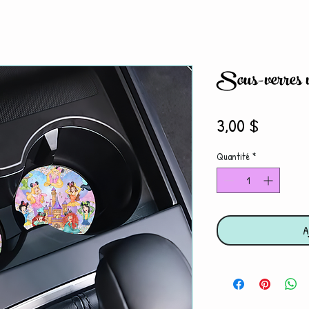
Sous-verres v
Prix
3,00 $
Quantité
*
A