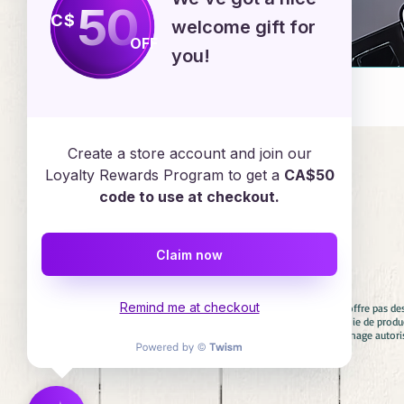
50
C$
welcome gift for
OFF
you!
Emploi
Create a store account and join our
Loyalty Rewards Program to get a
CA$50
code to use at checkout.
Services en ligne
Claim now
Remind me at checkout
Avertissement : Diadèmes & Confettis n'offre pas de
aucun cas associés avec aucune compagnie de product
involontaire. Si vous cherchez un personnage autori