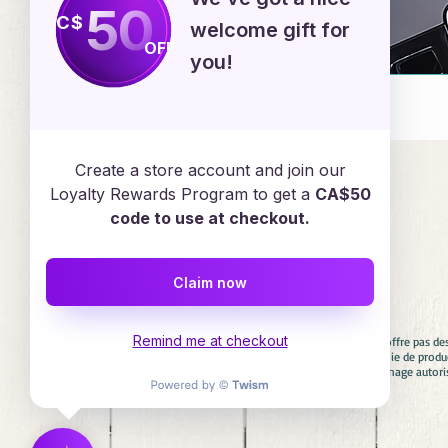
50
C$
welcome gift for
OFF
you!
Emploi
Create a store account and join our
Loyalty Rewards Program to get a
CA$50
code to use at checkout.
Services en ligne
Claim now
Remind me at checkout
Avertissement : Diadèmes & Confettis n'offre pas de
aucun cas associés avec aucune compagnie de product
involontaire. Si vous cherchez un personnage autori