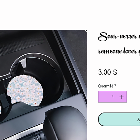
Sous-verres v
someone loves 
Prix
3,00 $
Quantité
*
A