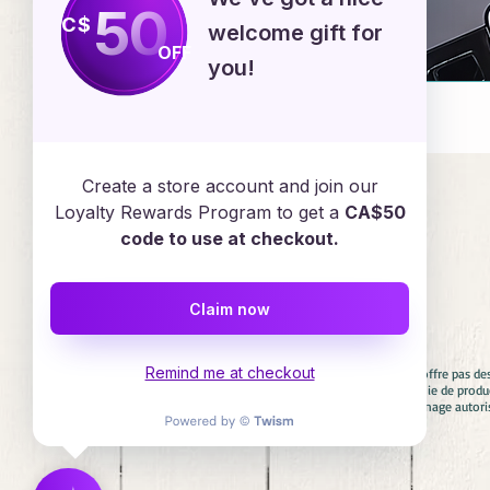
50
C$
welcome gift for
OFF
you!
Emploi
Create a store account and join our
Loyalty Rewards Program to get a
CA$50
code to use at checkout.
Services en ligne
Claim now
Remind me at checkout
Avertissement : Diadèmes & Confettis n'offre pas de
aucun cas associés avec aucune compagnie de product
involontaire. Si vous cherchez un personnage autori