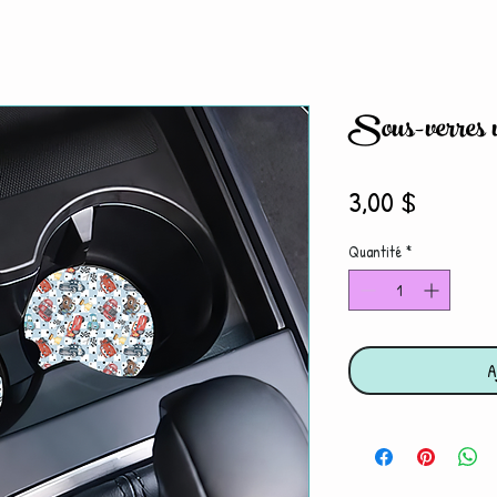
Sous-verres v
Prix
3,00 $
Quantité
*
A