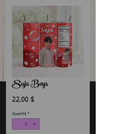
Saja Boys
Prix
22,00 $
Quantité
*