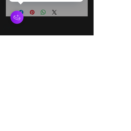
Emploi
Services en ligne
Conditions Générales
Avertissement : Diadèmes & Confettis n'offre pas
des personnages autorisés par des droits
d'auteur Nos personnages proviennent
d'histoires qui sont du domaine public. Nous ne
sommes en aucun cas associés avec aucune
compagnie de production, parc d'amusement,
studio, maison d'étition, etc. Toute ressemblance
à un personnage autorisé par des droits d'auteur
est purement involontaire. Si vous cherchez un
personnage autorisé, veuillez contacter cette
compagnie directement.