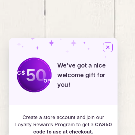
We’ve got a nice
50
C$
welcome gift for
OFF
you!
Emploi
Create a store account and join our
Loyalty Rewards Program to get a
CA$50
code to use at checkout.